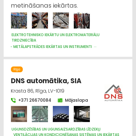
metināšanas iekārtas.
ELEKTROTEHNISKO IEKĀRTU UN ELEKTROMATERIĀLU
TIRDZNIECĪBA
METĀLAPSTRĀDES IEKĀRTAS UN INSTRUMENTI
ELEKTROMONTĀŽA, ELEKTROINSTALĀCIJA
APGAISMES TEHNIKAS TIRDZNIECĪBA
Rīga
DNS automātika, SIA
Krasta 86, Rīga, LV-1019
+371 26670084
Mājaslapa
UGUNSDZĒSĪBAS UN UGUNSAIZSARDZĪBAS LĪDZEKĻI
VENTILĀCIJAS UN KONDICIONĒŠANAS SISTĒMAS UN IEKĀRTAS