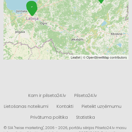
Leaflet
| ©
OpenStreetMap
contributors
Kam ir pilseta24.lv
Pilseta24.lv
Lietošanas noteikumi
Kontakti
Pieteikt uzņēmumu
Privātuma politika
Statistika
© SIA "heise marketing", 2006 - 2026, portālu sērijas Pilseta24.lv masu