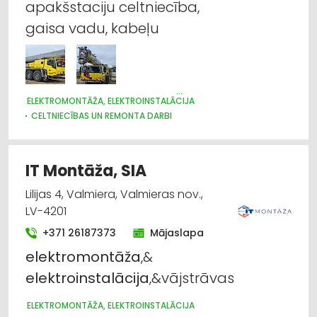
apakšstaciju celtniecība,
Elektrotehnisko iekārtu un elektromateriālu
gaisa vadu, kabeļu
tirdzniecība
Siltumtehnika, apkures iekārtas
ELEKTROMONTĀŽA, ELEKTROINSTALĀCIJA
Ventilācijas un kondicionēšanas sistēmas un
CELTNIECĪBAS UN REMONTA DARBI
iekārtas telpām
ŪDENSAPGĀDE UN KANALIZĀCIJA
SILTUMTEHNIKA, APKURES IEKĀRTAS
VIESNĪCAS
Ūdensapgāde un kanalizācija
SILTUMAPGĀDE UN SILTUMTĪKLI
IT Montāža, SIA
VENTILĀCIJAS UN KONDICIONĒŠANAS SISTĒMAS UN IEKĀRTAS
TELPĀM
Apsardze: aizsargierīces, sistēmas,
Lilijas 4, Valmiera, Valmieras nov.,
TELEKOMUNIKĀCIJAS
videonovērošana
LV-4201
APSARDZE: AIZSARGIERĪCES, SISTĒMAS, VIDEONOVĒROŠANA
+371 26187373
Mājaslapa
elektromontāža
,&
elektroinstalācija
,&vājstrāvas
ELEKTROMONTĀŽA, ELEKTROINSTALĀCIJA