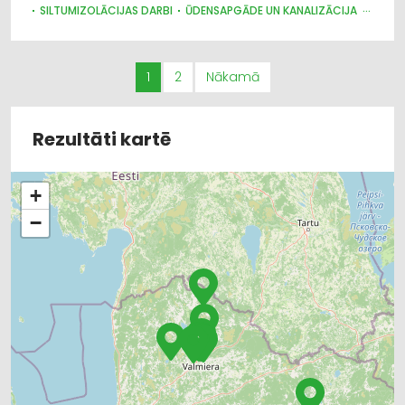
SILTUMIZOLĀCIJAS DARBI
ŪDENSAPGĀDE UN KANALIZĀCIJA
SANTEHNIKAS UZSTĀDĪŠANA UN REMONTS
JUMTU SEGUMI
RESTAURĀCIJA
BŪVUZRAUDZĪBA, BŪVVALDES
LABIEKĀRTOŠANA, APZAĻUMOŠANA
GALDNIEKU DARBI
1
2
Nākamā
TREPES, KĀPNES
CEĻU UN TILTU BŪVE, UZTURĒŠANA
ELEKTROMONTĀŽA, ELEKTROINSTALĀCIJA
BŪVMATERIĀLU, BŪVKONSTRUKCIJU TIRDZNIECĪBA
Rezultāti kartē
BŪVMATERIĀLU, BŪVKONSTRUKCIJU RAŽOŠANA
BŪVMATERIĀLU, BŪVKONSTRUKCIJU VAIRUMTIRDZNIECĪBA
+
−