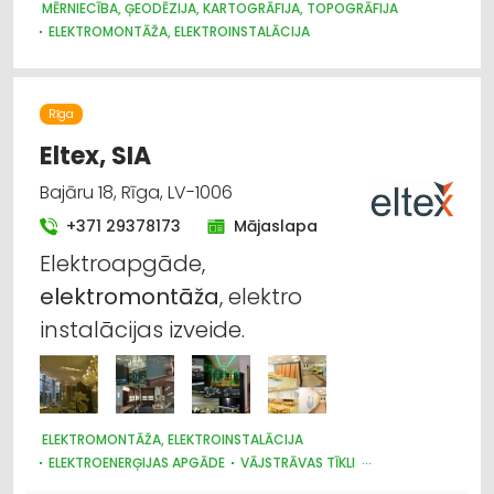
MĒRNIECĪBA, ĢEODĒZIJA, KARTOGRĀFIJA, TOPOGRĀFIJA
ELEKTROMONTĀŽA, ELEKTROINSTALĀCIJA
Rīga
Eltex, SIA
Bajāru 18, Rīga, LV-1006
+371 29378173
Mājaslapa
Elektroapgāde,
elektromontāža
, elektro
instalācijas izveide.
ELEKTROMONTĀŽA, ELEKTROINSTALĀCIJA
ELEKTROENERĢIJAS APGĀDE
VĀJSTRĀVAS TĪKLI
CELTNIECĪBAS UN REMONTA DARBI