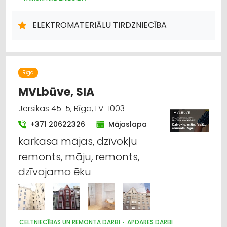
APGAISMES TEHNIKAS TIRDZNIECĪBA
APGAISMES TEHNIKAS VAIRUMTIRDZNIECĪBA
ELEKTROMATERIĀLU TIRDZNIECĪBA
ELEKTRONISKĀS IERĪCES, KOMPONENTES
HIDRAULISKĀS UN PNEIMATISKĀS IERĪCES
INSTRUMENTU UN DARBARĪKU TIRDZNIECĪBA
INSTRUMENTU UN DARBARĪKU VAIRUMTIRDZNIECĪBA
ELEKTROMONTĀŽA, ELEKTROINSTALĀCIJA
VĀJSTRĀVAS TĪKLI
Rīga
INTERNETVEIKALI, E-KOMERCIJA
MVLbūve, SIA
CELTNIECĪBAS UN REMONTA DARBI
DIZAINS UN INTERJERS; PRIEKŠMETI UN PAKALPOJUMI
Jersikas 45-5, Rīga, LV-1003
SADZĪVES TEHNIKAS TIRDZNIECĪBA
+371 20622326
Mājaslapa
SAIMNIECĪBAS PREČU TIRDZNIECĪBA
karkasa mājas, dzīvokļu
remonts, māju, remonts,
dzīvojamo ēku
CELTNIECĪBAS UN REMONTA DARBI
APDARES DARBI