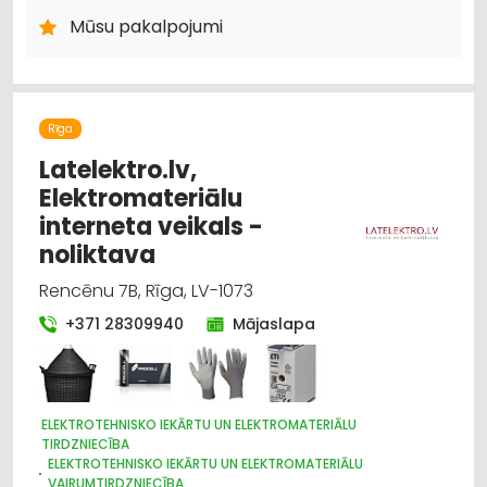
ARHITEKTŪRA, PROJEKTĒŠANA
APDARES DARBI
Mūsu pakalpojumi
Rīga
Latelektro.lv,
Elektromateriālu
interneta veikals -
noliktava
Rencēnu 7B, Rīga, LV-1073
+371 28309940
Mājaslapa
ELEKTROTEHNISKO IEKĀRTU UN ELEKTROMATERIĀLU
TIRDZNIECĪBA
ELEKTROTEHNISKO IEKĀRTU UN ELEKTROMATERIĀLU
VAIRUMTIRDZNIECĪBA