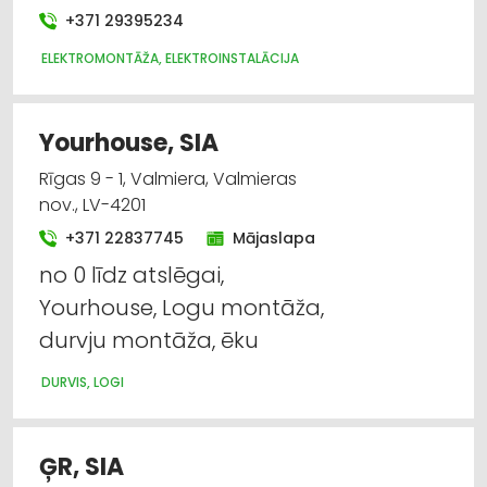
+371 29395234
ELEKTROMONTĀŽA, ELEKTROINSTALĀCIJA
Yourhouse, SIA
Rīgas 9 - 1, Valmiera, Valmieras
nov., LV-4201
+371 22837745
Mājaslapa
no 0 līdz atslēgai,
Yourhouse, Logu montāža,
durvju montāža, ēku
DURVIS, LOGI
ĢR, SIA