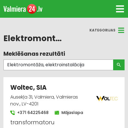
KATEGORIJAS
Elektromontāža, elektroinstalācija
Meklēšanas rezultāti
Visas nozares
Elektromontāža, elektroinstalācija
Celtniecības un remonta darbi
Woltec, SIA
Apdares darbi
Ausekļa 31, Valmiera, Valmieras
nov., LV-4201
Apgaismes tehnikas tirdzniecība
+371 64225468
Mājaslapa
transformatoru
Elektroenerģijas apgāde