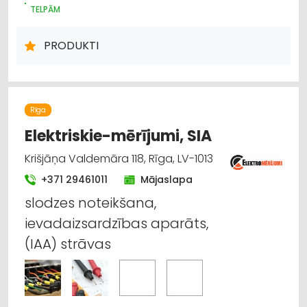
TELPĀM
ELEKTROMONTĀŽA, ELEKTROINSTALĀCIJA
DŪMVADI, TO IZGATAVOŠANA, UZSTĀDĪŠANA
PRODUKTI
Rīga
Elektriskie-mērījumi, SIA
Krišjāņa Valdemāra 118, Rīga, LV-1013
+371 29461011
Mājaslapa
slodzes noteikšana,
ievadaizsardzības aparāts,
(IAA) strāvas