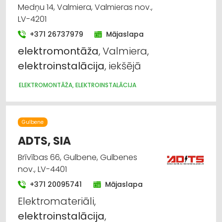
Medņu 14, Valmiera, Valmieras nov.,
LV-4201
+371 26737979
Mājaslapa
elektromontāža
, Valmiera,
elektroinstalācija
, iekšējā
ELEKTROMONTĀŽA, ELEKTROINSTALĀCIJA
Gulbene
ADTS, SIA
Brīvības 66, Gulbene, Gulbenes
nov., LV-4401
+371 20095741
Mājaslapa
Elektromateriāli,
elektroinstalācija
,