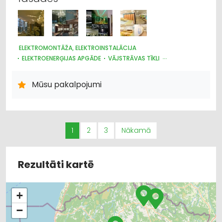
ELEKTROMONTĀŽA, ELEKTROINSTALĀCIJA
ELEKTROENERĢIJAS APGĀDE
VĀJSTRĀVAS TĪKLI
CELTNIECĪBAS UN REMONTA DARBI
ARHITEKTŪRA, PROJEKTĒŠANA
APDARES DARBI
Mūsu pakalpojumi
1
2
3
Nākamā
Rezultāti kartē
+
−