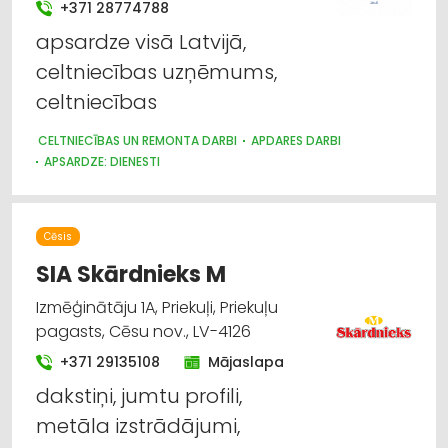
+371 28774788
apsardze visā Latvijā,
celtniecības uzņēmums,
celtniecības
CELTNIECĪBAS UN REMONTA DARBI
APDARES DARBI
APSARDZE: DIENESTI
Cēsis
SIA Skārdnieks M
Izmēģinātāju 1A, Priekuļi, Priekuļu
pagasts, Cēsu nov., LV-4126
+371 29135108
Mājaslapa
dakstiņi, jumtu profili,
metāla izstrādājumi,