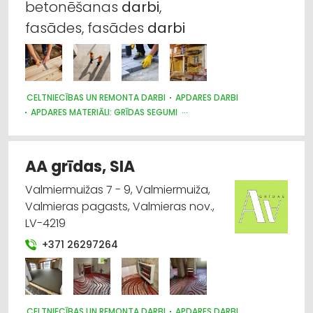
betonēšanas
darbi
,
Būvmateriālu, būvkonstrukciju
fasādes, fasādes
darbi
vairumtirdzniecība
Durvis, logi
CELTNIECĪBAS UN REMONTA DARBI
APDARES DARBI
Būvmateriālu, būvkonstrukciju ražošana
APDARES MATERIĀLI: GRĪDAS SEGUMI
SILTUMIZOLĀCIJAS DARBI
DURVIS, LOGI
Apdares materiāli: grīdas segumi
LABIEKĀRTOŠANA, APZAĻUMOŠANA
JUMTU SEGUMI
AA grīdas, SIA
Apdares materiāli: vairumtirdzniecība
Valmiermuižas 7 - 9, Valmiermuiža,
Valmieras pagasts, Valmieras nov.,
LV-4219
+371 26297264
CELTNIECĪBAS UN REMONTA DARBI
APDARES DARBI