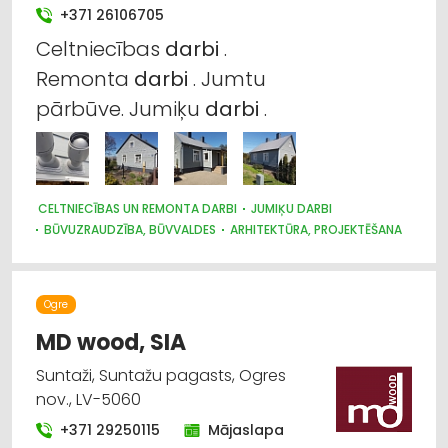
+371 26106705
Celtniecības
darbi
.
Remonta
darbi
. Jumtu
pārbūve. Jumiķu
darbi
.
CELTNIECĪBAS UN REMONTA DARBI
JUMIĶU DARBI
BŪVUZRAUDZĪBA, BŪVVALDES
ARHITEKTŪRA, PROJEKTĒŠANA
Ogre
MD wood, SIA
Suntaži, Suntažu pagasts, Ogres
nov., LV-5060
+371 29250115
Mājaslapa