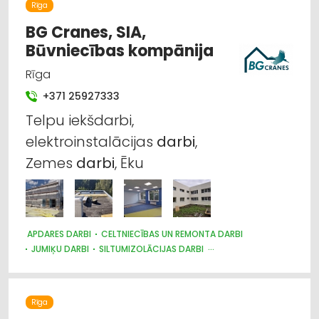
Rīga
BŪVMATERIĀLU, BŪVKONSTRUKCIJU VAIRUMTIRDZNIECĪBA
APDARES MATERIĀLI: TIRDZNIECĪBA
BG Cranes, SIA,
CELTNIECĪBAS UN REMONTA DARBI
Būvniecības kompānija
APDARES MATERIĀLI: GRĪDAS SEGUMI
MĒBEĻU RAŽOŠANA, MĒBEĻU SAGATAVES
Rīga
+371 25927333
Telpu iekšdarbi,
elektroinstalācijas
darbi
,
Zemes
darbi
, Ēku
APDARES DARBI
CELTNIECĪBAS UN REMONTA DARBI
JUMIĶU DARBI
SILTUMIZOLĀCIJAS DARBI
UZKOPŠANAS SERVISS
Rīga