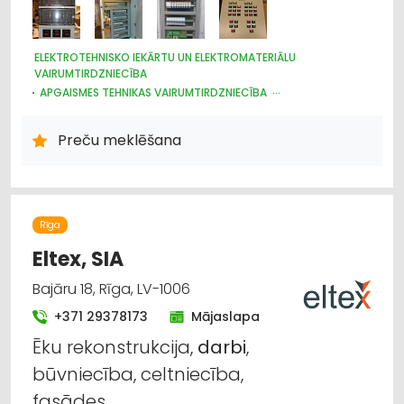
ELEKTROTEHNISKO IEKĀRTU UN ELEKTROMATERIĀLU
VAIRUMTIRDZNIECĪBA
APGAISMES TEHNIKAS VAIRUMTIRDZNIECĪBA
HIDRAULISKĀS UN PNEIMATISKĀS IERĪCES
ELEKTROTEHNISKO IEKĀRTU UN ELEKTROMATERIĀLU
Preču meklēšana
TIRDZNIECĪBA
APGAISMES TEHNIKAS TIRDZNIECĪBA
Rīga
Eltex, SIA
Bajāru 18, Rīga, LV-1006
+371 29378173
Mājaslapa
Ēku rekonstrukcija,
darbi
,
būvniecība, celtniecība,
fasādes