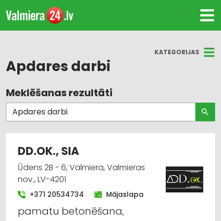
KATEGORIJAS
Apdares darbi
Meklēšanas rezultāti
Visas nozares
Celtniecības un remonta darbi
Apdares materiāli: tirdzniecība
DD.OK., SIA
Būvmateriālu, būvkonstrukciju tirdzniecība
Ūdens 2B - 6, Valmiera, Valmieras
nov., LV-4201
Jumtu segumi
+371 20534734
Mājaslapa
pamatu betonēšana,
Apdares darbi