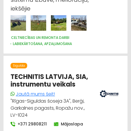
iekšējie
CELTNIECĪBAS UN REMONTA DARBI
LABIEKĀRTOŠANA, APZAĻUMOŠANA
CEĻU UN TILTU BŪVE, UZTURĒŠANA
IEKRAUŠANAS UN IZKRAUŠANAS TEHNIKA
NAMU APSAIMNIEKOŠANA
MELIORĀCIJAS DARBI
Sigulda
ŪDENSAPGĀDE UN KANALIZĀCIJA
TECHNITIS LATVIJA, SIA,
instrumentu veikals
Jautā mums šeit!
"Rīgas-Siguldas šoseja 3A", Berģi,
Garkalnes pagasts, Ropažu nov.,
LV-1024
+371 29808211
Mājaslapa