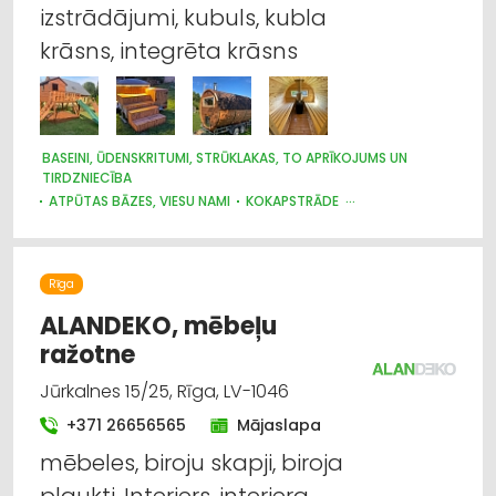
izstrādājumi, kubuls, kubla
krāsns, integrēta krāsns
BASEINI, ŪDENSKRITUMI, STRŪKLAKAS, TO APRĪKOJUMS UN
TIRDZNIECĪBA
ATPŪTAS BĀZES, VIESU NAMI
KOKAPSTRĀDE
GALDNIEKU DARBI
DURVIS, LOGI
MĒBEĻU RAŽOŠANA, MĒBEĻU SAGATAVES
MĒBEĻU TIRDZNIECĪBA
Rīga
ALANDEKO, mēbeļu
ražotne
Jūrkalnes 15/25, Rīga, LV-1046
+371 26656565
Mājaslapa
mēbeles, biroju skapji, biroja
plaukti, Interjers, interjera