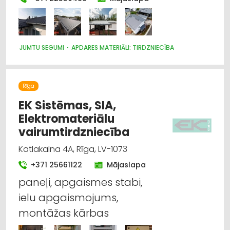
JUMTU SEGUMI
APDARES MATERIĀLI: TIRDZNIECĪBA
Rīga
EK Sistēmas, SIA,
Elektromateriālu
vairumtirdzniecība
Katlakalna 4A, Rīga, LV-1073
+371 25661122
Mājaslapa
paneļi, apgaismes stabi,
ielu apgaismojums,
montāžas kārbas