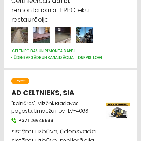
Celtniecības
darbi
,
remonta
darbi
, ERBO, ēku
restaurācija
CELTNIECĪBAS UN REMONTA DARBI
ŪDENSAPGĀDE UN KANALIZĀCIJA
DURVIS, LOGI
JUMTU SEGUMI
JUMIĶU DARBI
LABIEKĀRTOŠANA, APZAĻUMOŠANA
Limbaži
AD CELTNIEKS, SIA
"Kalnāres", Vilzēni, Braslavas
pagasts, Limbažu nov., LV-4068
+371 26646666
sistēmu izbūve, ūdensvada
sistēmu izbūve, meliorācija,