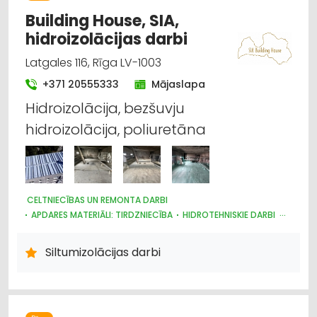
Building House, SIA,
hidroizolācijas darbi
Latgales 116, Rīga LV-1003
+371 20555333
Mājaslapa
Hidroizolācija, bezšuvju
hidroizolācija, poliuretāna
CELTNIECĪBAS UN REMONTA DARBI
APDARES MATERIĀLI: TIRDZNIECĪBA
HIDROTEHNISKIE DARBI
JUMIĶU DARBI
BŪVMATERIĀLU, BŪVKONSTRUKCIJU TIRDZNIECĪBA
Siltumizolācijas darbi
SILTUMIZOLĀCIJAS DARBI