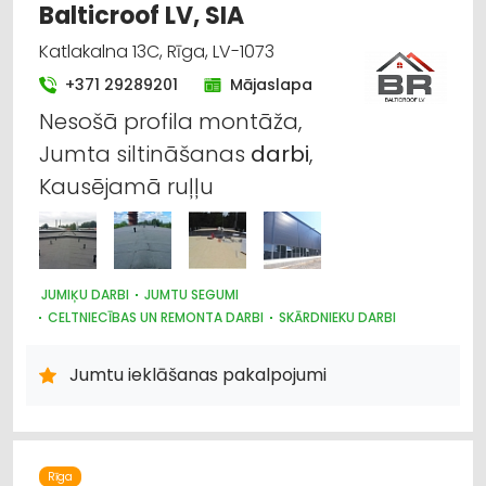
Balticroof LV, SIA
Katlakalna 13C, Rīga, LV-1073
+371 29289201
Mājaslapa
Nesošā profila montāža,
Jumta siltināšanas
darbi
,
Kausējamā ruļļu
JUMIĶU DARBI
JUMTU SEGUMI
CELTNIECĪBAS UN REMONTA DARBI
SKĀRDNIEKU DARBI
Jumtu ieklāšanas pakalpojumi
Rīga