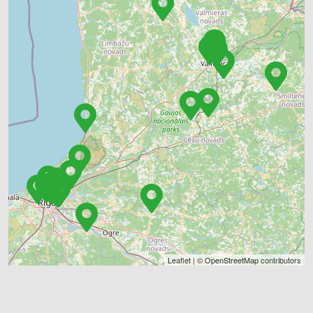
Leaflet
| ©
OpenStreetMap
contributors