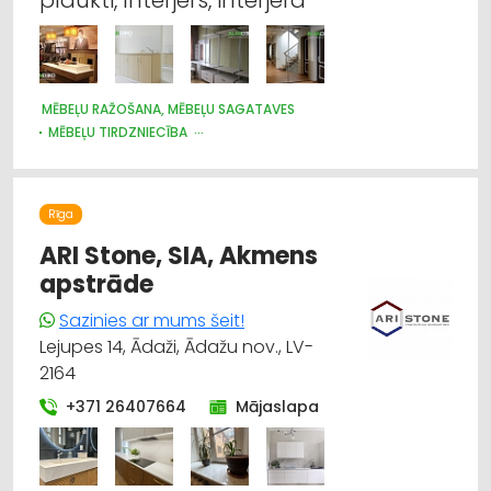
MĒBEĻU RAŽOŠANA, MĒBEĻU SAGATAVES
MĒBEĻU TIRDZNIECĪBA
DIZAINS UN INTERJERS; PRIEKŠMETI UN PAKALPOJUMI
GALDNIEKU DARBI
KOKAPSTRĀDE
Rīga
ARI Stone, SIA, Akmens
apstrāde
Sazinies ar mums šeit!
Lejupes 14, Ādaži, Ādažu nov., LV-
2164
+371 26407664
Mājaslapa