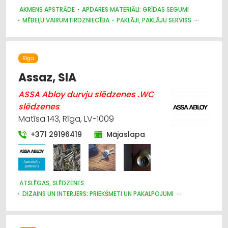
AKMENS APSTRĀDE
APDARES MATERIĀLI: GRĪDAS SEGUMI
MĒBEĻU VAIRUMTIRDZNIECĪBA
PAKLĀJI, PAKLĀJU SERVISS
TREPES, KĀPNES
MĒBEĻU RAŽOŠANA, MĒBEĻU SAGATAVES
DIZAINS UN INTERJERS; PRIEKŠMETI UN PAKALPOJUMI
MĒBEĻU TIRDZNIECĪBA
APDARES MATERIĀLI: TIRDZNIECĪBA
Rīga
KRĀSNIS UN KAMĪNI
APDARES MATERIĀLI: RAŽOŠANA
Assaz, SIA
ASSA Abloy durvju slēdzenes .WC
slēdzenes
Matīsa 143, Rīga, LV-1009
+371 29196419
Mājaslapa
ATSLĒGAS, SLĒDZENES
DIZAINS UN INTERJERS; PRIEKŠMETI UN PAKALPOJUMI
DURVIS, LOGI
APDARES DARBI
MĒBEĻU FURNITŪRA
ŽALŪZIJAS, AIZKARU STIEŅI
BŪVMATERIĀLU, BŪVKONSTRUKCIJU TIRDZNIECĪBA