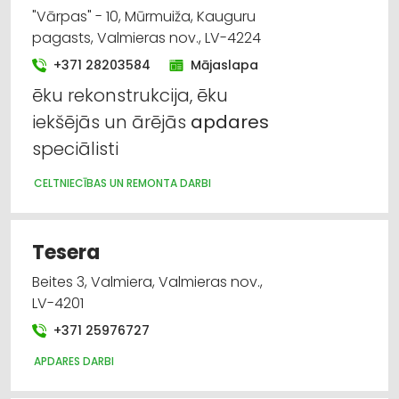
"Vārpas" - 10, Mūrmuiža, Kauguru
pagasts, Valmieras nov., LV-4224
+371 28203584
Mājaslapa
ēku rekonstrukcija, ēku
iekšējās un ārējās
apdares
speciālisti
CELTNIECĪBAS UN REMONTA DARBI
Tesera
Beites 3, Valmiera, Valmieras nov.,
LV-4201
+371 25976727
APDARES DARBI