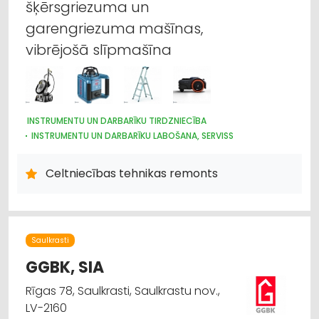
šķērsgriezuma un
garengriezuma mašīnas,
vibrējošā slīpmašīna
INSTRUMENTU UN DARBARĪKU TIRDZNIECĪBA
INSTRUMENTU UN DARBARĪKU LABOŠANA, SERVISS
CELTNIECĪBAS TEHNIKA UN IEKĀRTAS; TIRDZNIECĪBA, SERVISS
DĀRZA TEHNIKA UN INVENTĀRS
Celtniecības tehnikas remonts
IEKRAUŠANAS UN IZKRAUŠANAS TEHNIKA
SŪKŅI, PUMPJI, VĀRSTI, VENTIĻI
DZINĒJI, MOTORI, TO REMONTS
ELEKTROTEHNISKO IEKĀRTU UN ELEKTROMATERIĀLU LABOŠANA
METĀLAPSTRĀDES IEKĀRTAS UN INSTRUMENTI
Saulkrasti
KOKAPSTRĀDES IEKĀRTAS UN INSTRUMENTI
GGBK, SIA
HIDRAULISKĀS UN PNEIMATISKĀS IERĪCES
LABIEKĀRTOŠANA, APZAĻUMOŠANA
TREPES, KĀPNES
Rīgas 78, Saulkrasti, Saulkrastu nov.,
UZKOPŠANAS LĪDZEKĻI UN TEHNIKA, PROFESIONĀLĀ
LV-2160