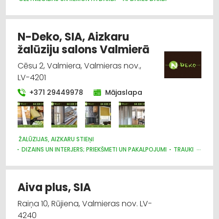
N-Deko, SIA, Aizkaru
žalūziju salons Valmierā
Cēsu 2, Valmiera, Valmieras nov.,
LV-4201
+371 29449978
Mājaslapa
ŽALŪZIJAS, AIZKARU STIEŅI
DIZAINS UN INTERJERS; PRIEKŠMETI UN PAKALPOJUMI
TRAUKI
AUDUMU UN AIZKARU TIRDZNIECĪBA
Aiva plus, SIA
Raiņa 10, Rūjiena, Valmieras nov. LV-
4240