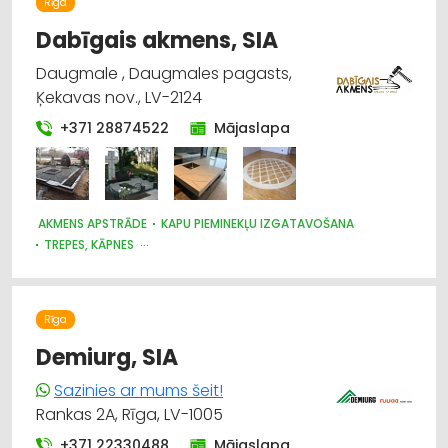
Rīga
Dabīgais akmens, SIA
Daugmale , Daugmales pagasts,
Ķekavas nov., LV-2124
+371 28874522
Mājaslapa
AKMENS APSTRĀDE
KAPU PIEMINEKĻU IZGATAVOŠANA
TREPES, KĀPNES
DIZAINS UN INTERJERS; PRIEKŠMETI UN PAKALPOJUMI
Rīga
Demiurg, SIA
Sazinies ar mums šeit!
Rankas 2A, Rīga, LV-1005
+371 22330488
Mājaslapa