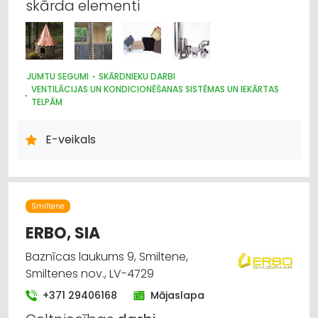
skārda elementi
JUMTU SEGUMI
SKĀRDNIEKU DARBI
VENTILĀCIJAS UN KONDICIONĒŠANAS SISTĒMAS UN IEKĀRTAS
TELPĀM
DŪMVADI, TO IZGATAVOŠANA, UZSTĀDĪŠANA
E-veikals
Smiltene
ERBO, SIA
Baznīcas laukums 9, Smiltene,
Smiltenes nov., LV-4729
+371 29406168
Mājaslapa