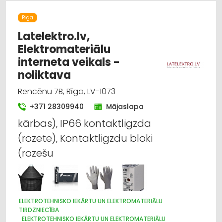
Rīga
Latelektro.lv,
Elektromateriālu
interneta veikals -
noliktava
Rencēnu 7B, Rīga, LV-1073
+371 28309940
Mājaslapa
kārbas), IP66 kontaktligzda
(rozete), Kontaktligzdu bloki
(rozešu
ELEKTROTEHNISKO IEKĀRTU UN ELEKTROMATERIĀLU
TIRDZNIECĪBA
ELEKTROTEHNISKO IEKĀRTU UN ELEKTROMATERIĀLU