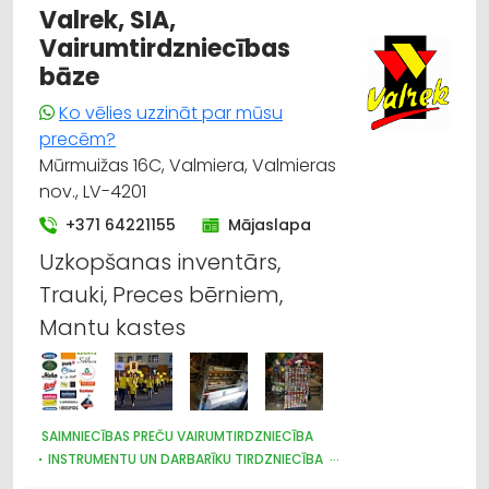
Valrek, SIA,
Vairumtirdzniecības
bāze
Ko vēlies uzzināt par mūsu
precēm?
Mūrmuižas 16C, Valmiera, Valmieras
nov., LV-4201
+371 64221155
Mājaslapa
Uzkopšanas inventārs,
Trauki, Preces bērniem,
Mantu kastes
SAIMNIECĪBAS PREČU VAIRUMTIRDZNIECĪBA
INSTRUMENTU UN DARBARĪKU TIRDZNIECĪBA
PLASTMASAS IZSTRĀDĀJUMI