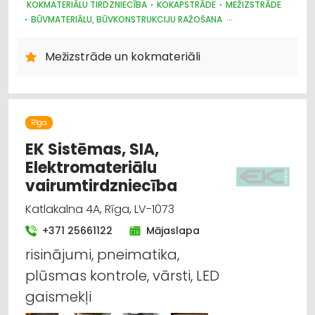
KOKMATERIĀLU TIRDZNIECĪBA
KOKAPSTRĀDE
MEŽIZSTRĀDE
BŪVMATERIĀLU, BŪVKONSTRUKCIJU RAŽOŠANA
APDARES MATERIĀLI: TIRDZNIECĪBA
APDARES MATERIĀLI: VAIRUMTIRDZNIECĪBA
Mežizstrāde un kokmateriāli
BŪVMATERIĀLU, BŪVKONSTRUKCIJU TIRDZNIECĪBA
BŪVMATERIĀLU, BŪVKONSTRUKCIJU VAIRUMTIRDZNIECĪBA
KURINĀMAIS
MEŽKOPĪBAS UN MEŽIZSTRĀDES TEHNIKA
MEŽSAIMNIECĪBA
APDARES MATERIĀLI: GRĪDAS SEGUMI
Rīga
EK Sistēmas, SIA,
Elektromateriālu
vairumtirdzniecība
Katlakalna 4A, Rīga, LV-1073
+371 25661122
Mājaslapa
risinājumi, pneimatika,
plūsmas kontrole, vārsti, LED
gaismekļi