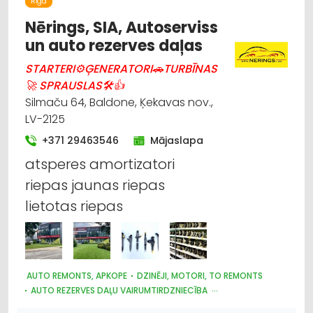
Rīga
CELTNIECĪBAS UN REMONTA DARBI
DĀRZA TEHNIKA UN INVENTĀRS
Nērings, SIA, Autoserviss
BŪVMATERIĀLU, BŪVKONSTRUKCIJU TIRDZNIECĪBA
un auto rezerves daļas
STARTERI⚙ĢENERATORI🚗TURBĪNAS
🚀 SPRAUSLAS🛠👍
Silmaču 64, Baldone, Ķekavas nov.,
LV-2125
+371 29463546
Mājaslapa
atsperes amortizatori
riepas jaunas riepas
lietotas riepas
AUTO REMONTS, APKOPE
DZINĒJI, MOTORI, TO REMONTS
AUTO REZERVES DAĻU VAIRUMTIRDZNIECĪBA
KRAVAS AUTO, APKOPE UN REZERVES DAĻAS