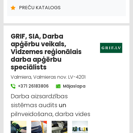
DARBA AIZSARDZĪBAS LĪDZEKĻI, FORMASTĒRPI, DARBA APĢĒRBI
PREČU KATALOGS
UN APAVI; TIRDZNIECĪBA
TRAUKI
HIGIĒNAS PRECES
IEPAKOJUMS, IESAIŅOŠANA
DĀRZA TEHNIKA UN INVENTĀRS
SĒKLAS UN STĀDI
GRIF, SIA, Darba
apģērbu veikals,
Vidzemes reģionālais
darba apģērbu
speciālists
Valmiera, Valmieras nov. LV-4201
+371 26183806
Mājaslapa
Darba aizsardzības
sistēmas audits
un
pilnveidošana, darba vides