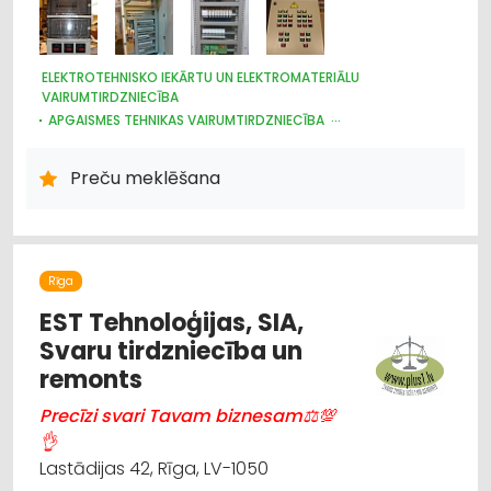
ELEKTROTEHNISKO IEKĀRTU UN ELEKTROMATERIĀLU
VAIRUMTIRDZNIECĪBA
APGAISMES TEHNIKAS VAIRUMTIRDZNIECĪBA
HIDRAULISKĀS UN PNEIMATISKĀS IERĪCES
ELEKTROTEHNISKO IEKĀRTU UN ELEKTROMATERIĀLU
Preču meklēšana
TIRDZNIECĪBA
APGAISMES TEHNIKAS TIRDZNIECĪBA
Rīga
EST Tehnoloģijas, SIA,
Svaru tirdzniecība un
remonts
Precīzi svari Tavam biznesam⚖💯
👌
Lastādijas 42, Rīga, LV-1050