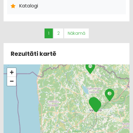
KRĀSAS, LAKAS, BŪVĶĪMIJA: TIRDZNIECĪBA
Katalogi
KRĀSAS, LAKAS, BŪVĶĪMIJA: VAIRUMTIRDZNIECĪBA
BŪVMATERIĀLU, BŪVKONSTRUKCIJU TIRDZNIECĪBA
APDARES MATERIĀLI: VAIRUMTIRDZNIECĪBA
DURVIS, LOGI
APDARES MATERIĀLI: TIRDZNIECĪBA
1
2
Nākamā
CELTNIECĪBAS UN REMONTA DARBI
APDARES DARBI
UGUNSDZĒSĪBAS UN UGUNSAIZSARDZĪBAS LĪDZEKĻI
AUTO ĶĪMIJA, AUTO KRĀSAS
Rezultāti kartē
+
−