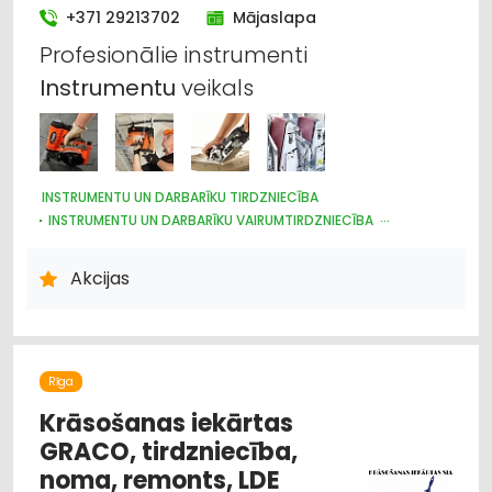
+371 29213702
Mājaslapa
Profesionālie instrumenti
Instrumentu
veikals
INSTRUMENTU UN DARBARĪKU TIRDZNIECĪBA
INSTRUMENTU UN DARBARĪKU VAIRUMTIRDZNIECĪBA
UZKOPŠANAS LĪDZEKĻI UN TEHNIKA, PROFESIONĀLĀ
METĀLAPSTRĀDES IEKĀRTAS UN INSTRUMENTI
Akcijas
HIDRAULISKĀS UN PNEIMATISKĀS IERĪCES
INSTRUMENTU UN DARBARĪKU LABOŠANA, SERVISS
DARBA AIZSARDZĪBAS LĪDZEKĻI, FORMASTĒRPI, DARBA APĢĒRBI
UN APAVI; TIRDZNIECĪBA
KOKAPSTRĀDES IEKĀRTAS UN INSTRUMENTI
Rīga
Krāsošanas iekārtas
GRACO, tirdzniecība,
noma, remonts, LDE