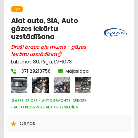
SANTEHNIKAS VAIRUMTIRDZNIECĪBA
Rīga
SILTUMTEHNIKA, APKURES IEKĀRTAS
SŪKŅI, PUMPJI, VĀRSTI, VENTIĻI
Alat auto, SIA, Auto
ŪDENSAPGĀDE UN KANALIZĀCIJA
gāzes iekārtu
uzstādīšana
Droši brauc pie mums - gāzes
iekārtu uzstādīsim👌
Lubānas 86, Rīga, LV-1073
+371 29210756
Mājaslapa
GĀZES IERĪCES
AUTO REMONTS, APKOPE
AUTO REZERVES DAĻU TIRDZNIECĪBA
AUTO REZERVES DAĻU VAIRUMTIRDZNIECĪBA
AUTO GĀZE
DZINĒJI, MOTORI, TO REMONTS
Cenas
AUTO PAPILDIERĪCES UN AKSESUĀRI; NAVIGĀCIJAS SISTĒMAS