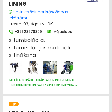
LINING
Sazinies šeit par krāsošanas
iekārtām!
Krasta 103, Rīga, LV-1019
+371 28678809
Mājaslapa
siltumizolācija,
siltumizolācijas materiāli,
siltināšana
METĀLAPSTRĀDES IEKĀRTAS UN INSTRUMENTI
INSTRUMENTU UN DARBARĪKU TIRDZNIECĪBA
DZELZCEĻA BŪVE UN REMONTS
MAŠĪNBŪVE
KUĢU BŪVE UN REMONTS
KOKAPSTRĀDE
VENTILĀCIJAS UN KONDICIONĒŠANAS SISTĒMAS UN IEKĀRTAS
Rīga
TELPĀM
NOMA
GALDNIEKU DARBI