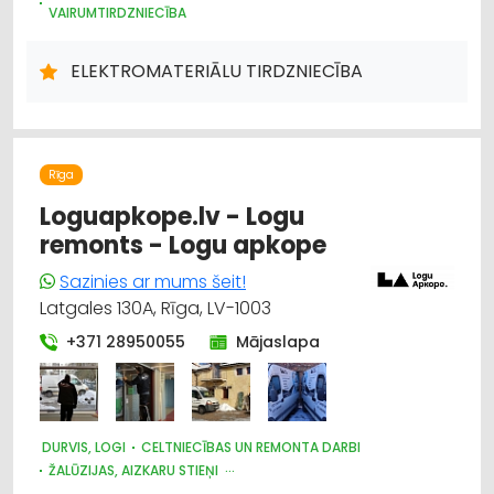
VAIRUMTIRDZNIECĪBA
APGAISMES TEHNIKAS TIRDZNIECĪBA
APGAISMES TEHNIKAS VAIRUMTIRDZNIECĪBA
ELEKTROMATERIĀLU TIRDZNIECĪBA
ELEKTRONISKĀS IERĪCES, KOMPONENTES
HIDRAULISKĀS UN PNEIMATISKĀS IERĪCES
INSTRUMENTU UN DARBARĪKU TIRDZNIECĪBA
INSTRUMENTU UN DARBARĪKU VAIRUMTIRDZNIECĪBA
ELEKTROMONTĀŽA, ELEKTROINSTALĀCIJA
VĀJSTRĀVAS TĪKLI
Rīga
INTERNETVEIKALI, E-KOMERCIJA
Loguapkope.lv - Logu
CELTNIECĪBAS UN REMONTA DARBI
remonts - Logu apkope
DIZAINS UN INTERJERS; PRIEKŠMETI UN PAKALPOJUMI
SADZĪVES TEHNIKAS TIRDZNIECĪBA
Sazinies ar mums šeit!
SAIMNIECĪBAS PREČU TIRDZNIECĪBA
Latgales 130A, Rīga, LV-1003
+371 28950055
Mājaslapa
DURVIS, LOGI
CELTNIECĪBAS UN REMONTA DARBI
ŽALŪZIJAS, AIZKARU STIEŅI
DIZAINS UN INTERJERS; PRIEKŠMETI UN PAKALPOJUMI