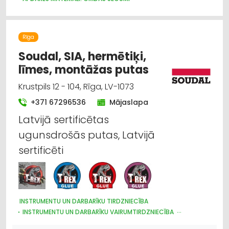
BASEINI, ŪDENSKRITUMI, STRŪKLAKAS, TO APRĪKOJUMS UN
TIRDZNIECĪBA
KRĀSAS, LAKAS, BŪVĶĪMIJA: TIRDZNIECĪBA
Rīga
KRĀSAS, LAKAS, BŪVĶĪMIJA: VAIRUMTIRDZNIECĪBA
KRĀSAS UN LAKAS, BŪVĶĪMIJA: RAŽOŠANA
APDARES DARBI
Soudal, SIA, hermētiķi,
TREPES, KĀPNES
APDARES MATERIĀLI: TIRDZNIECĪBA
līmes, montāžas putas
APDARES MATERIĀLI: VAIRUMTIRDZNIECĪBA
BŪVMATERIĀLU, BŪVKONSTRUKCIJU RAŽOŠANA
Krustpils 12 - 104, Rīga, LV-1073
BŪVMATERIĀLU, BŪVKONSTRUKCIJU TIRDZNIECĪBA
+371 67296536
Mājaslapa
BŪVMATERIĀLU, BŪVKONSTRUKCIJU VAIRUMTIRDZNIECĪBA
CELTNIECĪBAS UN REMONTA DARBI
Latvijā sertificētas
SILTUMAPGĀDE UN SILTUMTĪKLI
RESTAURĀCIJA
ugunsdrošās putas, Latvijā
UGUNSDZĒSĪBAS UN UGUNSAIZSARDZĪBAS LĪDZEKĻI
sertificēti
INSTRUMENTU UN DARBARĪKU TIRDZNIECĪBA
INSTRUMENTU UN DARBARĪKU VAIRUMTIRDZNIECĪBA
BŪVMATERIĀLU, BŪVKONSTRUKCIJU VAIRUMTIRDZNIECĪBA