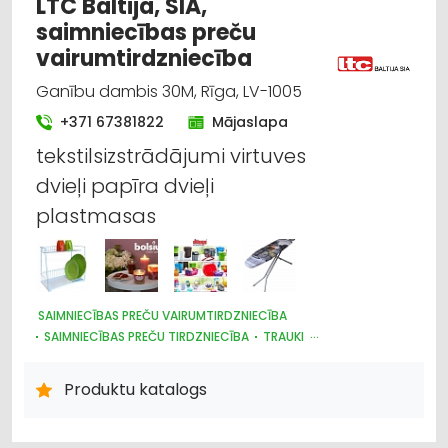
LTC Baltija, SIA,
MĒBEĻU RAŽOŠANA, MĒBEĻU SAGATAVES
saimniecības preču
METĀLA VIRSMU APSTRĀDE
METĀLAPSTRĀDE
vairumtirdzniecība
APDARES MATERIĀLI: TIRDZNIECĪBA
APDARES MATERIĀLI: VAIRUMTIRDZNIECĪBA
Ganību dambis 30M, Rīga, LV-1005
APDARES MATERIĀLI: GRĪDAS SEGUMI
JUMTU SEGUMI
CELTNIECĪBAS UN REMONTA DARBI
+371 67381822
Mājaslapa
AUTOSERVISU APRĪKOJUMS
AUTO REMONTS, APKOPE
tekstilsizstrādājumi virtuves
AUTO ĶĪMIJA, AUTO KRĀSAS
dvieļi papīra dvieļi
RŪPNIECISKĀS IEKĀRTAS, AUTOMATIZĀCIJA
plastmasas
SAIMNIECĪBAS PREČU VAIRUMTIRDZNIECĪBA
SAIMNIECĪBAS PREČU TIRDZNIECĪBA
TRAUKI
PLASTMASAS IZSTRĀDĀJUMI
HIGIĒNAS PRECES
UZKOPŠANAS LĪDZEKĻI UN TEHNIKA, PROFESIONĀLĀ
Produktu katalogs
IEPAKOJUMS, IESAIŅOŠANA
DĀRZA TEHNIKA UN INVENTĀRS