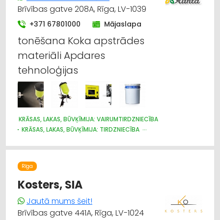
KOKAPSTRĀDE
SADZĪVES TEHNIKAS TIRDZNIECĪBA
Brīvības gatve 208A, Rīga, LV-1039
SADZĪVES TEHNIKAS VAIRUMTIRDZNIECĪBA
+371 67801000
Mājaslapa
MEDICĪNAS TEHNIKA, INSTRUMENTI, PRECES UN PIEDERUMI
tonēšana Koka apstrādes
materiāli Apdares
tehnoloģijas
KRĀSAS, LAKAS, BŪVĶĪMIJA: VAIRUMTIRDZNIECĪBA
KRĀSAS, LAKAS, BŪVĶĪMIJA: TIRDZNIECĪBA
APDARES MATERIĀLI: GRĪDAS SEGUMI
HIDRAULISKĀS UN PNEIMATISKĀS IERĪCES
INSTRUMENTU UN DARBARĪKU TIRDZNIECĪBA
Rīga
KOKAPSTRĀDES IEKĀRTAS UN INSTRUMENTI
RŪPNIECISKĀS IEKĀRTAS, AUTOMATIZĀCIJA
Kosters, SIA
Jautā mums šeit!
Brīvības gatve 441A, Rīga, LV-1024