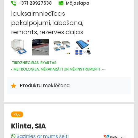
+371 29927638
Mājaslapa
lauksaimniecības
pakalpojumi, labošana,
remonts, rezerves daļas
TIRDZNIECĪBAS IEKĀRTAS
METROLOĢIJA, MĒRAPARĀTI UN MĒRINSTRUMENTI
NOLIKTAVU TEHNIKA UN APRĪKOJUMS
IEKRAUŠANAS UN IZKRAUŠANAS TEHNIKA
Produktu meklēšana
INTERNETVEIKALI, E-KOMERCIJA
LABORATORIJAS IEKĀRTAS UN PIEDERUMI
LAUKSAIMNIECĪBAS PAKALPOJUMI
LAUKSAIMNIECĪBAS TEHNIKAS UN TRAKTORTEHNIKAS
TIRDZNIECĪBA
Rīga
LAUKSAIMNIECĪBAS TEHNIKAS UN TRAKTORTEHNIKAS REZERVES
DAĻAS
Klinta, SIA
LAUKSAIMNIECĪBAS TEHNIKAS UN TRAKTORTEHNIKAS
LABOŠANA, REMONTS
Sazinies ar mums šeit!