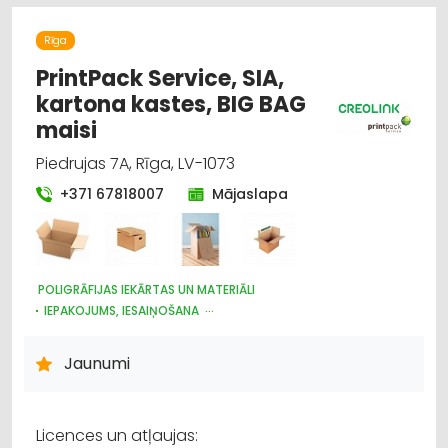
REKLĀMA
Rīga
PrintPack Service, SIA,
kartona kastes, BIG BAG
maisi
Piedrujas 7A, Rīga, LV-1073
+371 67818007
Mājaslapa
POLIGRĀFIJAS IEKĀRTAS UN MATERIĀLI
IEPAKOJUMS, IESAIŅOŠANA
PAPĪRA UN TĀ IZSTRĀDĀJUMU VAIRUMTIRDZNIECĪBA
PAPĪRA UN TĀ IZSTRĀDĀJUMU TIRDZNIECĪBA
REKLĀMA
Jaunumi
PLASTMASAS IZSTRĀDĀJUMI
REKLĀMAS IZEJMATERIĀLI UN IEKĀRTAS
Licences un atļaujas: