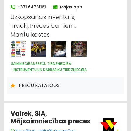
+371 64731161
Mājaslapa
Uzkopšanas inventārs,
Trauki, Preces bērniem,
Mantu kastes
SAIMNIECĪBAS PREČU TIRDZNIECĪBA
INSTRUMENTU UN DARBARĪKU TIRDZNIECĪBA
PLASTMASAS IZSTRĀDĀJUMI
DARBA AIZSARDZĪBAS LĪDZEKĻI, FORMASTĒRPI, DARBA APĢĒRBI
PREČU KATALOGS
UN APAVI; TIRDZNIECĪBA
TRAUKI
HIGIĒNAS PRECES
IEPAKOJUMS, IESAIŅOŠANA
DĀRZA TEHNIKA UN INVENTĀRS
SĒKLAS UN STĀDI
Valrek, SIA,
Mājsaimniecības preces
Ko vēlies uzzināt par mūsu