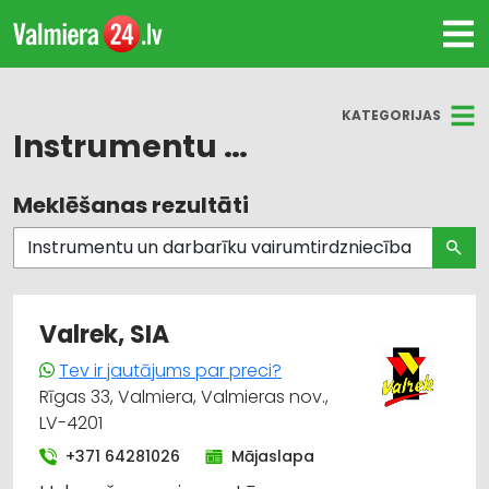
KATEGORIJAS
Instrumentu un darbarīku vairumtirdzniecība
Meklēšanas rezultāti
Visas nozares
Instrumentu un darbarīku tirdzniecība
Būvmateriālu, būvkonstrukciju tirdzniecība
Valrek, SIA
Celtniecības un remonta darbi
Tev ir jautājums par preci?
Rīgas 33, Valmiera, Valmieras nov.,
Apdares materiāli: tirdzniecība
LV-4201
+371 64281026
Mājaslapa
Darba aizsardzības līdzekļi, formastērpi, darba