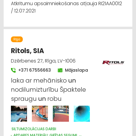
Atkritumu apsaimniekošanas atļauja RI21AA0012
/ 12.07.2021
Rīga
Ritols, SIA
Dzērbenes 27, Rīga, LV-1006
+371 67556663
Mājaslapa
laka ar mehānisko
un
nodilumizturību Špaktele
spraugu
un
robu
SILTUMIZOLĀCIJAS DARBI
APDARES MATERIĀLI: GRĪDAS SEGUMI