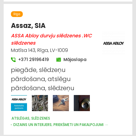
Rīga
Assaz, SIA
ASSA Abloy durvju slēdzenes .WC
slēdzenes
Matīsa 143, Rīga, LV-1009
+371 29196419
Mājaslapa
piegāde, slēdzeņu
pārdošana, atslēgu
pārdošana, slēdzeņu
ATSLĒGAS, SLĒDZENES
DIZAINS UN INTERJERS; PRIEKŠMETI UN PAKALPOJUMI
DURVIS, LOGI
APDARES DARBI
MĒBEĻU FURNITŪRA