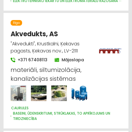
ELEKTROTEHNISKO IEKĀRTU UN ELEKTROMATERIĀLU RAŽOŠANA
RŪPNIECĪBAS PREČU TIRDZNIECĪBA
RŪPNIECISKĀS IEKĀRTAS, AUTOMATIZĀCIJA
RŪPNIECĪBAS PREČU VAIRUMTIRDZNIECĪBA
Rīga
Akvedukts, AS
"Akvedukti", Krustkalni, Ķekavas
pagasts, Ķekavas nov., LV-2111
+371 67408113
Mājaslapa
materiāli, siltumizolācija,
kanalizācijas sistēmas
CAURULES
BASEINI, ŪDENSKRITUMI, STRŪKLAKAS, TO APRĪKOJUMS UN
TIRDZNIECĪBA
DĀRZA TEHNIKA UN INVENTĀRS
GĀZES APGĀDE
SANTEHNIKAS TIRDZNIECĪBA