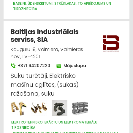
BASEINI, ŪDENSKRITUMI, STRŪKLAKAS, TO APRĪKOJUMS UN
TIRDZNIECĪBA
CAURULES
DĀRZA TEHNIKA UN INVENTĀRS
GĀZES IERĪCES
SANTEHNIKAS VAIRUMTIRDZNIECĪBA
SILTUMTEHNIKA, APKURES IEKĀRTAS
Baltijas Industriālais
SŪKŅI, PUMPJI, VĀRSTI, VENTIĻI
serviss, SIA
ŪDENSAPGĀDE UN KANALIZĀCIJA
Kauguru 19, Valmiera, Valmieras
nov., LV-4201
+371 64207220
Mājaslapa
Suku turētāji, Elektrisko
mašīnu oglītes, (sukas)
ražošana, suku
ELEKTROTEHNISKO IEKĀRTU UN ELEKTROMATERIĀLU
TIRDZNIECĪBA