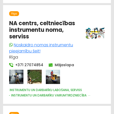
APDARES DARBI
MĒBEĻU FURNITŪRA
BŪVMATERIĀLU, BŪVKONSTRUKCIJU TIRDZNIECĪBA
Rīga
BŪVMATERIĀLU, BŪVKONSTRUKCIJU VAIRUMTIRDZNIECĪBA
APDARES MATERIĀLI: TIRDZNIECĪBA
ATSLĒGAS, SLĒDZENES
NA centrs, celtniecības
instrumentu noma,
serviss
Noskaidro nomas instrumentu
pieejamību šeit!
Rīga
+371 27074854
Mājaslapa
INSTRUMENTU UN DARBARĪKU LABOŠANA, SERVISS
INSTRUMENTU UN DARBARĪKU VAIRUMTIRDZNIECĪBA
INSTRUMENTU UN DARBARĪKU TIRDZNIECĪBA
CELTNIECĪBAS TEHNIKA UN IEKĀRTAS; NOMA
CELTNIECĪBAS TEHNIKA UN IEKĀRTAS; TIRDZNIECĪBA, SERVISS