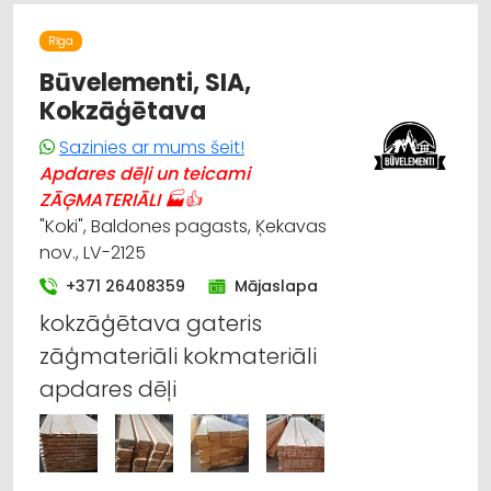
ŽALŪZIJAS, AIZKARU STIEŅI
BŪVMATERIĀLU, BŪVKONSTRUKCIJU TIRDZNIECĪBA
Rīga
BŪVMATERIĀLU, BŪVKONSTRUKCIJU VAIRUMTIRDZNIECĪBA
APDARES MATERIĀLI: TIRDZNIECĪBA
Būvelementi, SIA,
CELTNIECĪBAS UN REMONTA DARBI
Kokzāģētava
APDARES MATERIĀLI: GRĪDAS SEGUMI
MĒBEĻU RAŽOŠANA, MĒBEĻU SAGATAVES
Sazinies ar mums šeit!
Apdares dēļi un teicami
ZĀĢMATERIĀLI 🏭👍
"Koki", Baldones pagasts, Ķekavas
nov., LV-2125
+371 26408359
Mājaslapa
kokzāģētava gateris
zāģmateriāli kokmateriāli
apdares dēļi