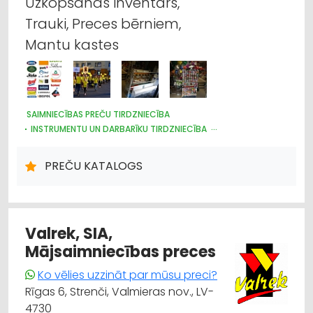
Uzkopšanas inventārs,
apģērbi un apavi; tirdzniecība
Trauki, Preces bērniem,
Dārza tehnika un inventārs
Mantu kastes
Higiēnas preces
Iepakojums, iesaiņošana
SAIMNIECĪBAS PREČU TIRDZNIECĪBA
INSTRUMENTU UN DARBARĪKU TIRDZNIECĪBA
Plastmasas izstrādājumi
PLASTMASAS IZSTRĀDĀJUMI
DARBA AIZSARDZĪBAS LĪDZEKĻI, FORMASTĒRPI, DARBA APĢĒRBI
PREČU KATALOGS
Apdares materiāli: vairumtirdzniecība
UN APAVI; TIRDZNIECĪBA
TRAUKI
HIGIĒNAS PRECES
IEPAKOJUMS, IESAIŅOŠANA
DĀRZA TEHNIKA UN INVENTĀRS
SĒKLAS UN STĀDI
Valrek, SIA,
Mājsaimniecības preces
Ko vēlies uzzināt par mūsu preci?
Rīgas 6, Strenči, Valmieras nov., LV-
4730