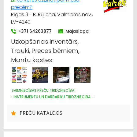
precēm?
Rīgas 3 - B, Rūjiena, Valmieras nov.,
LV-4240
+371 64263877
Mājaslapa
Uzkopšanas inventārs,
Trauki, Preces bērniem,
Mantu kastes
SAIMNIECĪBAS PREČU TIRDZNIECĪBA
INSTRUMENTU UN DARBARĪKU TIRDZNIECĪBA
PLASTMASAS IZSTRĀDĀJUMI
DARBA AIZSARDZĪBAS LĪDZEKĻI, FORMASTĒRPI, DARBA APĢĒRBI
PREČU KATALOGS
UN APAVI; TIRDZNIECĪBA
TRAUKI
HIGIĒNAS PRECES
IEPAKOJUMS, IESAIŅOŠANA
DĀRZA TEHNIKA UN INVENTĀRS
SĒKLAS UN STĀDI