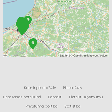
Leaflet
| ©
OpenStreetMap
contributors
Kam ir pilseta24.lv
Pilseta24.lv
Lietošanas noteikumi
Kontakti
Pieteikt uzņēmumu
Privātuma politika
Statistika