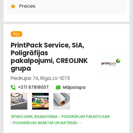
LAUKSAIMNIECĪBAS TEHNIKAS UN TRAKTORTEHNIKAS REZERVES
Preces
DAĻAS
AUTO REZERVES DAĻU TIRDZNIECĪBA
AUTO RIEPU, AUTO DISKU TIRDZNIECĪBA
MOTORU EĻĻAS, SMĒRVIELAS
AUTO ĶĪMIJA, AUTO KRĀSAS
AUTOSERVISU APRĪKOJUMS
Rīga
PrintPack Service, SIA,
Poligrāfijas
pakalpojumi, CREOLINK
grupa
Piedrujas 7A, Rīga, LV-1073
+371 67818007
Mājaslapa
IEPAKOJUMS, IESAIŅOŠANA
POLIGRĀFIJAS PAKALPOJUMI
POLIGRĀFIJAS IEKĀRTAS UN MATERIĀLI
PAPĪRA UN TĀ IZSTRĀDĀJUMU VAIRUMTIRDZNIECĪBA