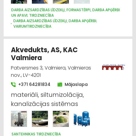
DARBA AIZSARDZĪBAS LĪDZEKĻI, FORMASTĒRPI, DARBA APĢĒRBI
UN APAVI; TIRDZNIECĪBA
DARBA AIZSARDZĪBAS LĪDZEKĻI, DARBA APĢĒRBI;
VAIRUMTIRDZNIECĪBA
DARBA AIZSARDZĪBAS LĪDZEKĻI, FORMASTĒRPI, DARBA APĢĒRBI;
RAŽOŠANA
DARBA AIZSARDZĪBAS KONSULTĀCIJAS, DARBA DROŠĪBA
Akvedukts, AS, KAC
APĢĒRBI: TIRDZNIECĪBA
APAVI: TIRDZNIECĪBA
Valmiera
INSTRUMENTU UN DARBARĪKU TIRDZNIECĪBA
Patversmes 3, Valmiera, Valmieras
nov., LV-4201
+371 64281834
Mājaslapa
materiāli, siltumizolācija,
kanalizācijas sistēmas
SANTEHNIKAS TIRDZNIECĪBA