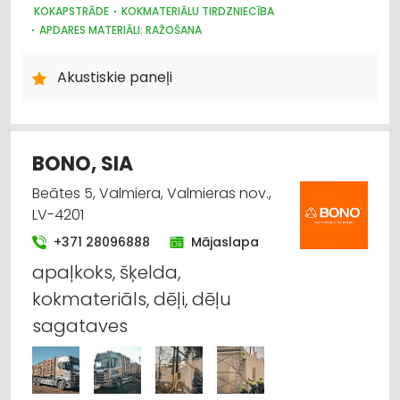
KOKAPSTRĀDE
KOKMATERIĀLU TIRDZNIECĪBA
APDARES MATERIĀLI: RAŽOŠANA
APDARES MATERIĀLI: TIRDZNIECĪBA
APDARES MATERIĀLI: VAIRUMTIRDZNIECĪBA
Akustiskie paneļi
DIZAINS UN INTERJERS; PRIEKŠMETI UN PAKALPOJUMI
BŪVMATERIĀLU, BŪVKONSTRUKCIJU RAŽOŠANA
BŪVMATERIĀLU, BŪVKONSTRUKCIJU TIRDZNIECĪBA
BONO, SIA
Beātes 5, Valmiera, Valmieras nov.,
LV-4201
+371 28096888
Mājaslapa
apaļkoks, šķelda,
kokmateriāls, dēļi, dēļu
sagataves