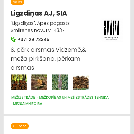
Valka
Ligzdiņas AJ, SIA
"Ligzdiņas", Apes pagasts,
Smiltenes nov., LV-4337
+371 29173345
& pērk cirsmas Vidzemē,&
meža pirkšana, pērkam
cirsmas
MEŽIZSTRĀDE
MEŽKOPĪBAS UN MEŽIZSTRĀDES TEHNIKA
MEŽSAIMNIECĪBA
Gulbene