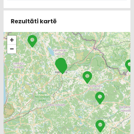
BŪVMATERIĀLU, BŪVKONSTRUKCIJU VAIRUMTIRDZNIECĪBA
KURINĀMAIS
MEŽKOPĪBAS UN MEŽIZSTRĀDES TEHNIKA
MEŽSAIMNIECĪBA
APDARES MATERIĀLI: GRĪDAS SEGUMI
Rezultāti kartē
+
−