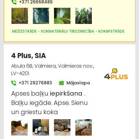
+371 26668486
Apdares materiāli: tirdzniecība
Apdares materiāli: vairumtirdzniecība
MEŽIZSTRĀDE
KOKMATERIĀLU TIRDZNIECĪBA
KOKAPSTRĀDE
Būvmateriālu, būvkonstrukciju ražošana
Būvmateriālu, būvkonstrukciju tirdzniecība
4 Plus, SIA
Abula 6B, Valmiera, Valmieras nov.,
Kravu pārvadājumi: auto
LV-4201
+371 29276883
Mājaslapa
Apses baļķu
iepirkšana
.
Baļķu iegāde. Apse. Sienu
un griestu koka