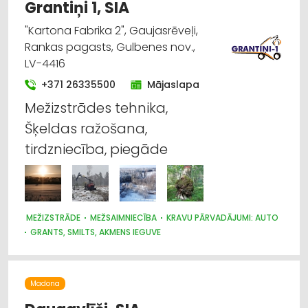
Grantiņi 1, SIA
"Kartona Fabrika 2", Gaujasrēveļi,
Rankas pagasts, Gulbenes nov.,
LV-4416
+371 26335500
Mājaslapa
Mežizstrādes tehnika,
Šķeldas ražošana,
tirdzniecība, piegāde
MEŽIZSTRĀDE
MEŽSAIMNIECĪBA
KRAVU PĀRVADĀJUMI: AUTO
GRANTS, SMILTS, AKMENS IEGUVE
Madona