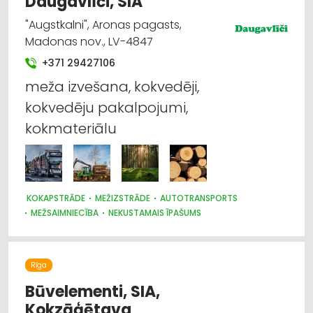
Daugavlīči, SIA
"Augstkalni", Aronas pagasts,
Madonas nov., LV-4847
+371 29427106
meža izvešana, kokvedēji,
kokvedēju pakalpojumi,
kokmateriālu
KOKAPSTRĀDE
MEŽIZSTRĀDE
AUTOTRANSPORTS
MEŽSAIMNIECĪBA
NEKUSTAMAIS ĪPAŠUMS
KRAVU PĀRVADĀJUMI: AUTO
Rīga
Būvelementi, SIA,
Kokzāģētava