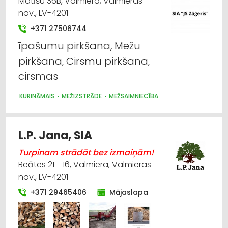
Matīšu 36B, Valmiera, Valmieras
nov., LV-4201
+371 27506744
īpašumu pirkšana, Mežu
pirkšana, Cirsmu pirkšana,
cirsmas
KURINĀMAIS
MEŽIZSTRĀDE
MEŽSAIMNIECĪBA
L.P. Jana, SIA
Turpinam strādāt bez izmaiņām!
Beātes 21 - 16, Valmiera, Valmieras
nov., LV-4201
+371 29465406
Mājaslapa