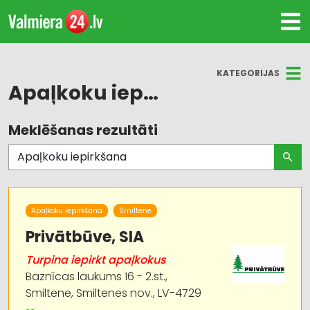
KATEGORIJAS
Apaļkoku iepirkšana
Meklēšanas rezultāti
Visas nozares
Mežizstrāde
Kokapstrāde
Apaļkoku iepirkšana
Smiltene
Mežsaimniecība
Privātbūve, SIA
Turpina iepirkt apaļkokus
Kokmateriālu tirdzniecība
Baznīcas laukums 16 - 2.st.,
Smiltene, Smiltenes nov., LV-4729
Kurināmais