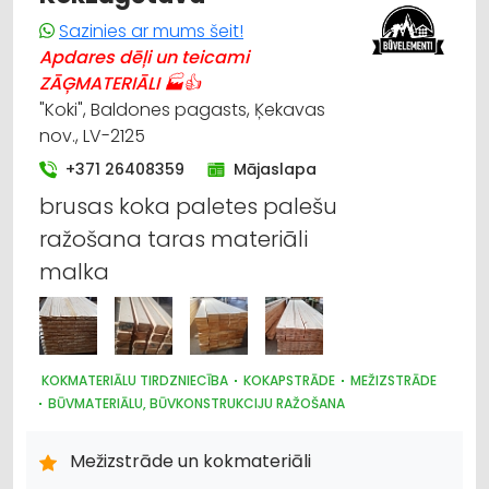
Sazinies ar mums šeit!
Apdares dēļi un teicami
ZĀĢMATERIĀLI 🏭👍
"Koki", Baldones pagasts, Ķekavas
nov., LV-2125
+371 26408359
Mājaslapa
brusas koka paletes palešu
ražošana taras materiāli
malka
KOKMATERIĀLU TIRDZNIECĪBA
KOKAPSTRĀDE
MEŽIZSTRĀDE
BŪVMATERIĀLU, BŪVKONSTRUKCIJU RAŽOŠANA
APDARES MATERIĀLI: TIRDZNIECĪBA
APDARES MATERIĀLI: VAIRUMTIRDZNIECĪBA
Mežizstrāde un kokmateriāli
BŪVMATERIĀLU, BŪVKONSTRUKCIJU TIRDZNIECĪBA