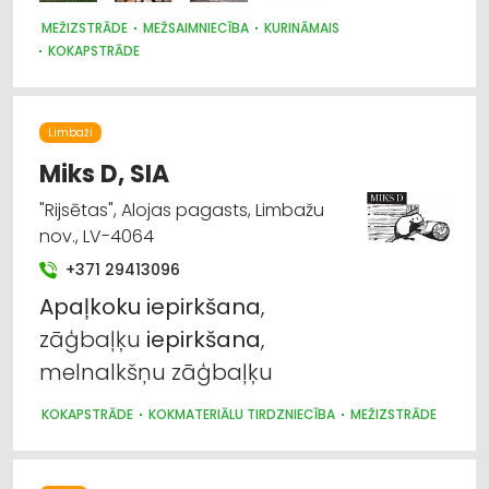
MEŽIZSTRĀDE
MEŽSAIMNIECĪBA
KURINĀMAIS
KOKAPSTRĀDE
Limbaži
Miks D, SIA
"Rijsētas", Alojas pagasts, Limbažu
nov., LV-4064
+371 29413096
Apaļkoku
iepirkšana
,
zāģbaļķu
iepirkšana
,
melnalkšņu zāģbaļķu
KOKAPSTRĀDE
KOKMATERIĀLU TIRDZNIECĪBA
MEŽIZSTRĀDE