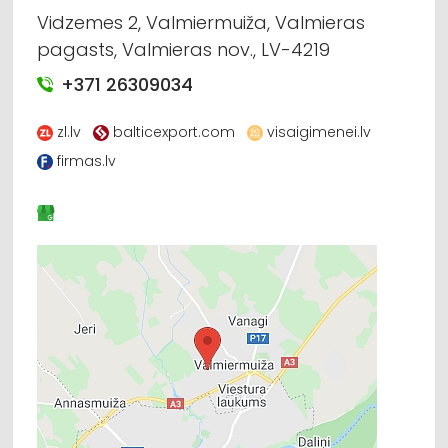
Vidzemes 2, Valmiermuiža, Valmieras
pagasts, Valmieras nov., LV-4219
+371 26309034
zl.lv
balticexport.com
visaigimenei.lv
firmas.lv