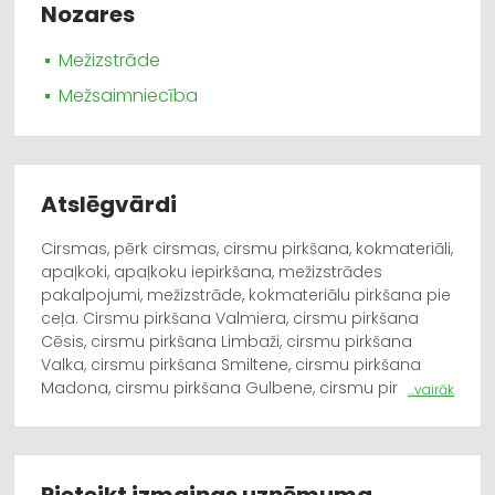
Nozares
Mežizstrāde
Mežsaimniecība
Atslēgvārdi
Cirsmas, pērk cirsmas, cirsmu pirkšana, kokmateriāli,
apaļkoki, apaļkoku iepirkšana, mežizstrādes
pakalpojumi, mežizstrāde, kokmateriālu pirkšana pie
ceļa. Cirsmu pirkšana Valmiera, cirsmu pirkšana
Cēsis, cirsmu pirkšana Limbaži, cirsmu pirkšana
Valka, cirsmu pirkšana Smiltene, cirsmu pirkšana
Madona, cirsmu pirkšana Gulbene, cirsmu pirkšana
...vairāk
Balvi, cirsmu pirkšana Alūksne, cirsmu pirkšana
Sigulda, cirsmu pirkšana Salacgrīva. Pērk cirsmas
Valmiera, pērk cirsmas Limbaži, pērk cirsmas Cēsis,
pērk cirsmas Valka, pērk cirsmas Smiltene, pērk