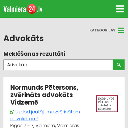
KATEGORIJAS
Advokāts
Meklēšanas rezultāti
Visas nozares
Advokāti
Juridiskie pakalpojumi
Normunds Pētersons,
zvērināts advokāts
Vidzemē
Uzdod jautājumu zvērinātam
advokātam!
Rīgas 7 - 7, Valmiera, Valmieras