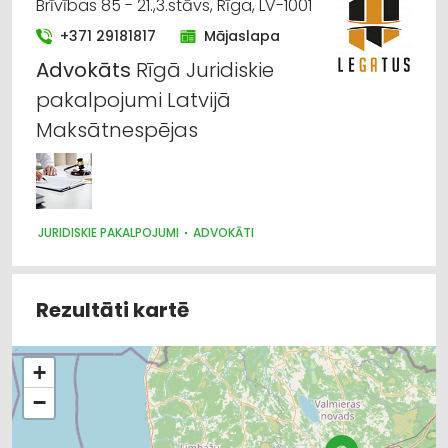
Brīvības 85 - 21.,3.stāvs, Rīga, LV-1001
+371 29181817
Mājaslapa
Advokāts
Rīgā Juridiskie
pakalpojumi Latvijā
Maksātnespējas
JURIDISKIE PAKALPOJUMI
ADVOKĀTI
Rezultāti kartē
+
−