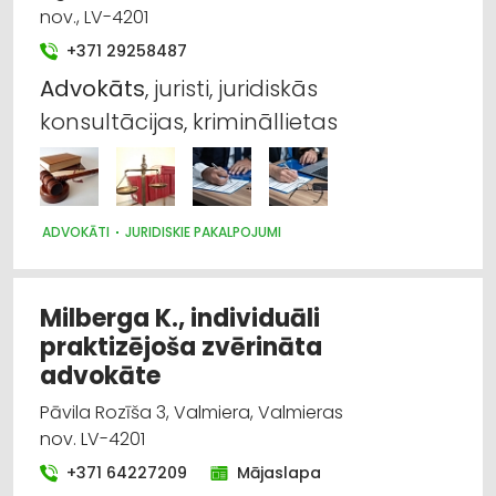
nov., LV-4201
+371 29258487
Advokāts
, juristi, juridiskās
konsultācijas, krimināllietas
ADVOKĀTI
JURIDISKIE PAKALPOJUMI
Milberga K., individuāli
praktizējoša zvērināta
advokāte
Pāvila Rozīša 3, Valmiera, Valmieras
nov. LV-4201
+371 64227209
Mājaslapa