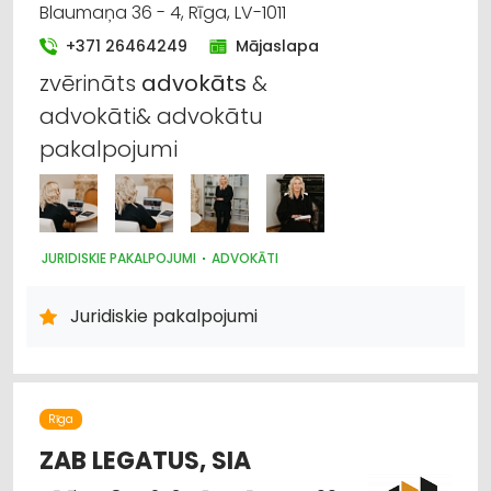
Blaumaņa 36 - 4, Rīga, LV-1011
+371 26464249
Mājaslapa
zvērināts
advokāts
&
advokāti& advokātu
pakalpojumi
JURIDISKIE PAKALPOJUMI
ADVOKĀTI
Juridiskie pakalpojumi
Rīga
ZAB LEGATUS, SIA