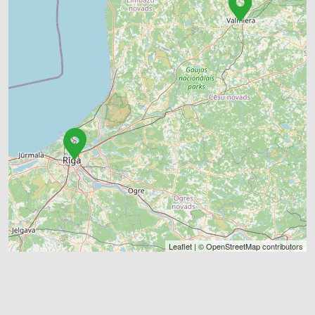
Leaflet
| ©
OpenStreetMap
contributors