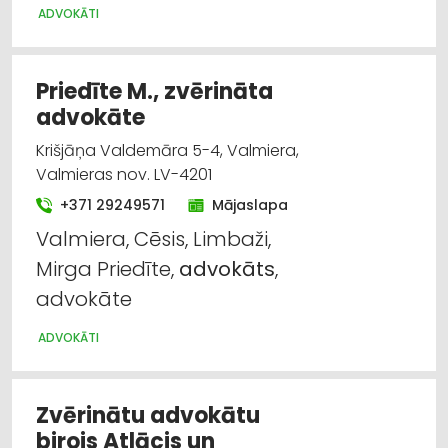
ADVOKĀTI
Priedīte M., zvērināta
advokāte
Krišjāņa Valdemāra 5-4, Valmiera,
Valmieras nov. LV-4201
+371 29249571
Mājaslapa
Valmiera, Cēsis, Limbaži,
Mirga Priedīte,
advokāts
,
advokāte
ADVOKĀTI
Zvērinātu advokātu
birojs Atlācis un