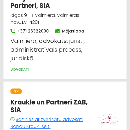
Partneri, SIA
Rīgas 9 - 1, Valmiera, Valmieras
nov., LV-4201
+371 26322000
Mājaslapa
Valmierā,
advokāts
, juristi,
administratīvais process,
juridiskā
ADVOKĀTI
Rīga
Kraukle un Partneri ZAB,
SIA
Sazinies ar zvērinātu advokāti
Sandu Kraukli šeit!