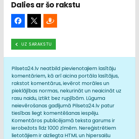
Dalies ar šo rakstu
UZ SARAKSTU
Pilseta24.lv neatbild pievienotajiem lasītāju
komentāriem, kā arī aicina portāla lasītājus,
rakstot komentārus, ievērot morāles un
pieklājības normas, nekurināt un neaicināt uz
rasu naidu, iztikt bez rupjībām. Lūguma
neievērošanas gadījumā Pilseta24.lv patur
tiesības liegt komentēšanas iespēju.
Komentāros publicējamā teksta garums ir
ierobežots līdz 1000 zīmēm. Nereģistrētiem
lietotājiem ir aizliegta HTML un hipersaišu