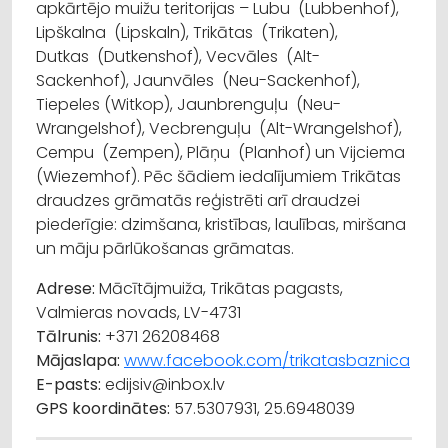
apkārtējo muižu teritorijas – Lubu (Lubbenhof),
Lipškalna (Lipskaln), Trikātas (Trikaten),
Dutkas (Dutkenshof), Vecvāles (Alt-
Sackenhof), Jaunvāles (Neu-Sackenhof),
Tiepeles (Witkop), Jaunbrenguļu (Neu-
Wrangelshof), Vecbrenguļu (Alt-Wrangelshof),
Cempu (Zempen), Plāņu (Planhof) un Vijciema
(Wiezemhof). Pēc šādiem iedalījumiem Trikātas
draudzes grāmatās reģistrēti arī draudzei
piederīgie: dzimšana, kristības, laulības, miršana
un māju pārlūkošanas grāmatas.
Adrese:
Mācītājmuiža, Trikātas pagasts,
Valmieras novads, LV-4731
Tālrunis:
+371
26208468
Mājaslapa:
www.facebook.com/trikatasbaznica
E-pasts:
edijsiv@inbox.lv
GPS koordinātes:
57.5307931, 25.6948039