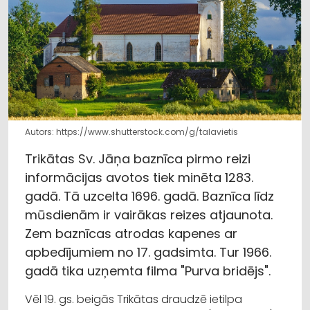
Autors: https://www.shutterstock.com/g/talavietis
Trikātas Sv. Jāņa baznīca pirmo reizi
informācijas avotos tiek minēta 1283.
gadā. Tā uzcelta 1696. gadā. Baznīca līdz
mūsdienām ir vairākas reizes atjaunota.
Zem baznīcas atrodas kapenes ar
apbedījumiem no 17. gadsimta. Tur 1966.
gadā tika uzņemta filma "Purva bridējs".
Vēl 19. gs. beigās Trikātas draudzē ietilpa