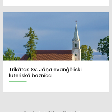
Trikātas Sv. Jāņa evanģēliski
luteriskā baznīca