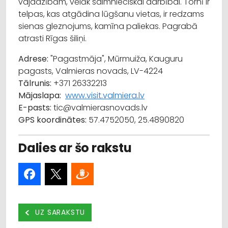
vajadzībām, vēlāk saimnieciskai darbībai. Tornī ir
telpas, kas atgādina lūgšanu vietas, ir redzams
sienas gleznojums, kamīna paliekas. Pagrabā
atrasti Rīgas šiliņi.
Adrese:
"Pagastmāja", Mūrmuiža, Kauguru
pagasts, Valmieras novads, LV-4224
Tālrunis:
+371 26332213
Mājaslapa:
www.visit.valmiera.lv
E-pasts:
tic@valmierasnovads.lv
GPS koordinātes:
57.4752050, 25.4890820
Dalies ar šo rakstu
UZ SARAKSTU