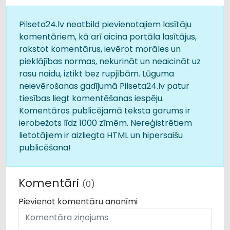
Pilseta24.lv neatbild pievienotajiem lasītāju
komentāriem, kā arī aicina portāla lasītājus,
rakstot komentārus, ievērot morāles un
pieklājības normas, nekurināt un neaicināt uz
rasu naidu, iztikt bez rupjībām. Lūguma
neievērošanas gadījumā Pilseta24.lv patur
tiesības liegt komentēšanas iespēju.
Komentāros publicējamā teksta garums ir
ierobežots līdz 1000 zīmēm. Nereģistrētiem
lietotājiem ir aizliegta HTML un hipersaišu
publicēšana!
Komentāri
(0)
Pievienot komentāru anonīmi