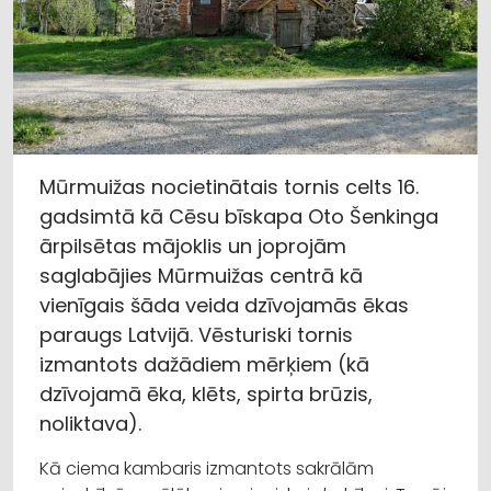
Mūrmuižas nocietinātais tornis celts 16.
gadsimtā kā Cēsu bīskapa Oto Šenkinga
ārpilsētas mājoklis un joprojām
saglabājies Mūrmuižas centrā kā
vienīgais šāda veida dzīvojamās ēkas
paraugs Latvijā. Vēsturiski tornis
izmantots dažādiem mērķiem (kā
dzīvojamā ēka, klēts, spirta brūzis,
noliktava).
Kā ciema kambaris izmantots sakrālām