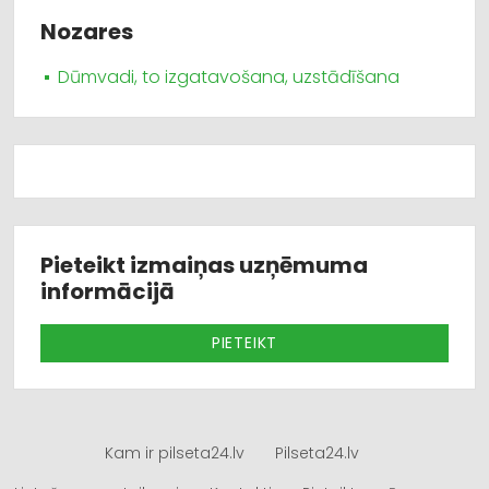
Nozares
Dūmvadi, to izgatavošana, uzstādīšana
Pieteikt izmaiņas uzņēmuma
informācijā
PIETEIKT
Kam ir pilseta24.lv
Pilseta24.lv