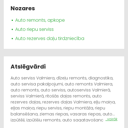
Nozares
Auto remonts, apkope
Auto riepu serviss
Auto rezerves daļu tirdzniecība
Atslēgvārdi
Auto serviss Valmiera, dīzeļu remonts, diagnostika,
auto servisa pakalpojumi, auto remonts Valmiera,
auto remonts, auto serviss, autoserviss Valmierā,
serviss Valmierā, ritošās daļas remonts, auto
rezerves daļas, rezerves daļas Valmiera, eļļu maiņa,
eļļas maiņa, riepu serviss, riepu montāža, riepu
balansēšana, ziemas riepas, vasaras riepas, auto
...vairāk
izpūtēji, izpūtēju remonts, auto sagatavošana TA,
automašīnu sagatavošana tehniskajai apskatei.