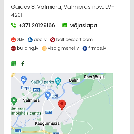
Gaides 8, Valmiera, Valmieras nov., LV-
4201
+371 20129166
Mājaslapa
zl.lv
abc.lv
balticexport.com
building.lv
visaigimenei.lv
firmas.lv